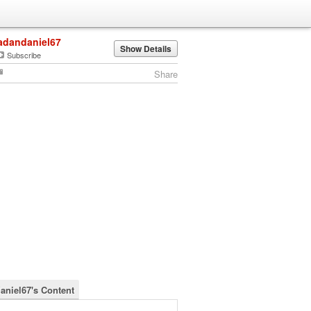
adandaniel67
Show Details
Subscribe
Share
aniel67's Content