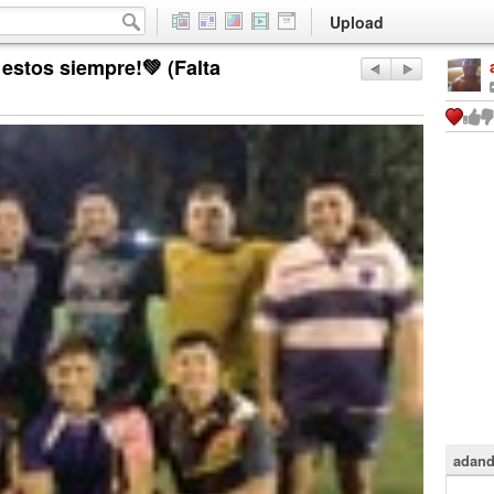
Upload
estos siempre!💚 (Falta
adand