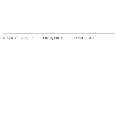
©
2026
RedGage, LLC
Privacy Policy
Terms of Service