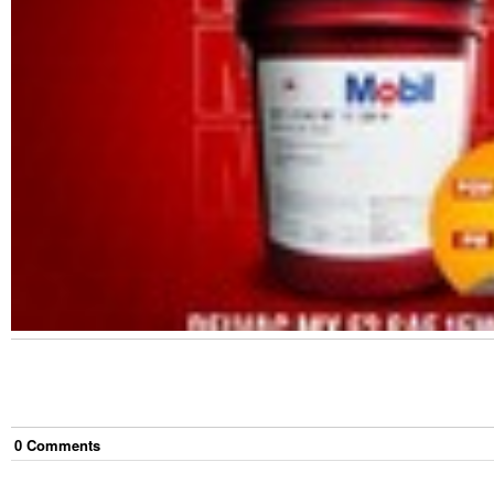
0
Comment
s