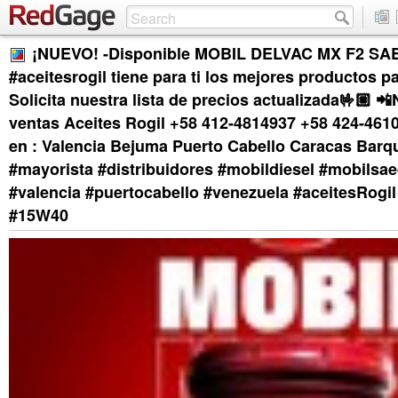
¡NUEVO! -Disponible MOBIL DELVAC MX F2 SA
#aceitesrogil tiene para ti los mejores productos pa
Solicita nuestra lista de precios actualizada🤟🏼 
ventas Aceites Rogil +58 412-4814937 +58 424-46
en : Valencia Bejuma Puerto Cabello Caracas Barq
#mayorista #distribuidores #mobildiesel #mobilsae
#valencia #puertocabello #venezuela #aceitesRogil
#15W40