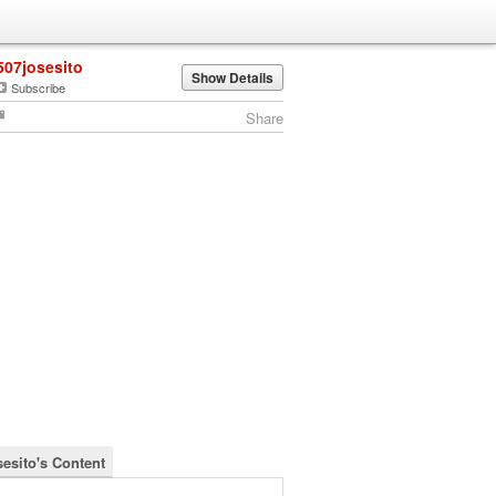
507josesito
Show Details
Subscribe
Share
sesito's Content