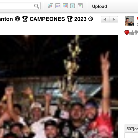
Upload
_anton 😎 🏆 CAMPEONES 🏆 2023 ⚾️
507jo