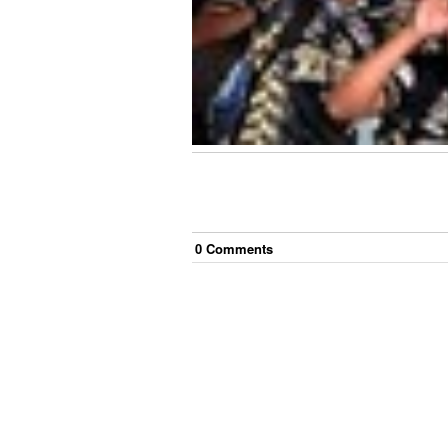
0
Comment
s