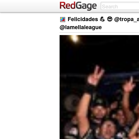
Felicidades 💪 😎 @tropa
@lamellaleague