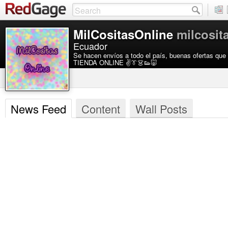
MilCositasOnline
milcosit
Ecuador
Se hacen envíos a todo el país, buenas ofertas que
TIENDA ONLINE ✌👔👗👟🐷
News Feed
Content
Wall Posts