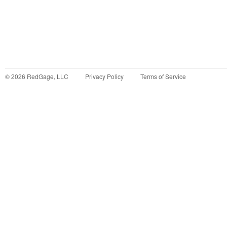
©
2026
RedGage, LLC
Privacy Policy
Terms of Service