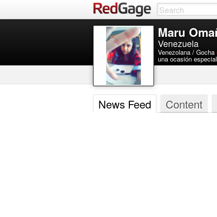
Maru Oma
Venezuela
Venezolana / Gocha
una ocasión especia
News Feed
Content