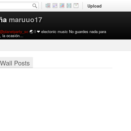
Upload
ña
maruuo17
@planetparty_sc
🌏 I ❤ electonic music No guardes nada para
l, la ocasión…
Wall Posts