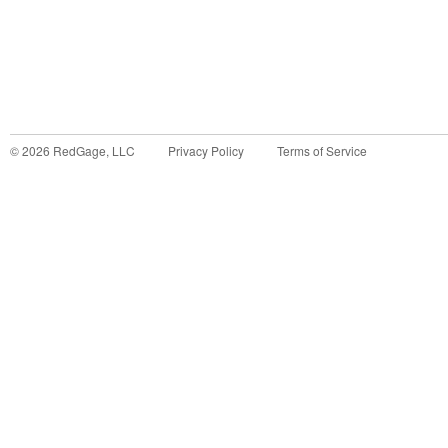
©
2026
RedGage, LLC
Privacy Policy
Terms of Service