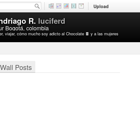
Upload
Indriago R.
luciferd
r Bogotá, colombia
er, viajar, cómo mucho soy adicto al Chocolate 🍫 y a las mujeres
Wall Posts