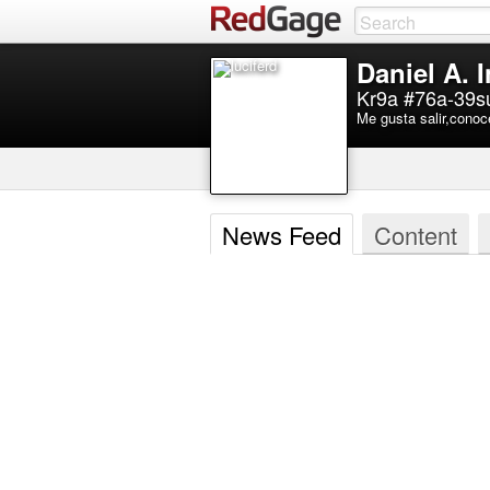
Daniel A. 
Kr9a #76a-39su
Me gusta salir,conoc
News Feed
Content