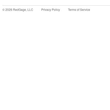
©
2026
RedGage, LLC
Privacy Policy
Terms of Service