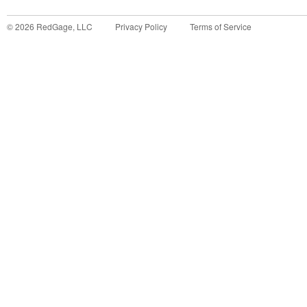
©
2026
RedGage, LLC
Privacy Policy
Terms of Service