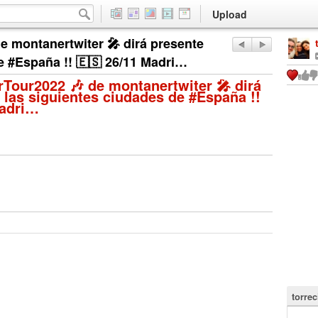
Upload
e montanertwiter 🎤 dirá presente
e #España !! 🇪🇸 26/11 Madri…
Tour2022 🎶 de montanertwiter 🎤 dirá
 las siguientes ciudades de #España !!
Madri…
torrec