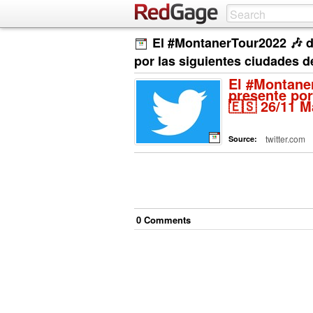
El #MontanerTour2022 🎶 d
por las siguientes ciudades d
El #Montaner
presente por
🇪🇸 26/11 
twitter.com
Source:
0
Comment
s