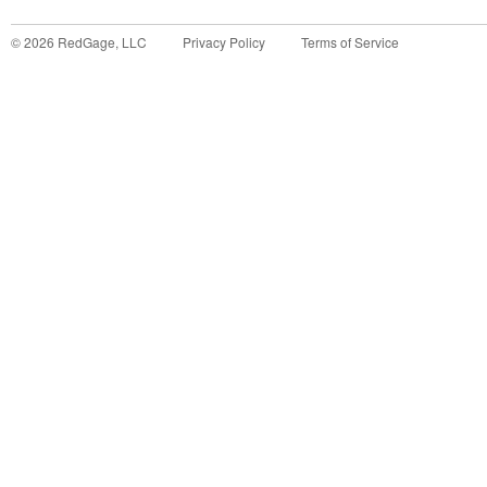
©
2026
RedGage, LLC
Privacy Policy
Terms of Service