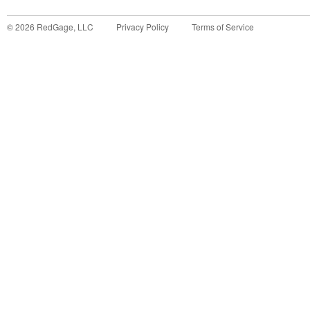
©
2026
RedGage, LLC
Privacy Policy
Terms of Service