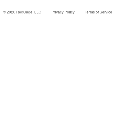
©
2026
RedGage, LLC
Privacy Policy
Terms of Service