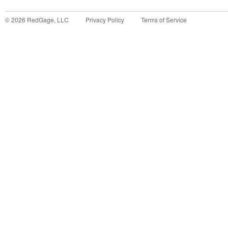
©
2026
RedGage, LLC
Privacy Policy
Terms of Service