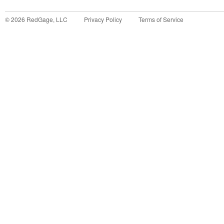
©
2026
RedGage, LLC
Privacy Policy
Terms of Service