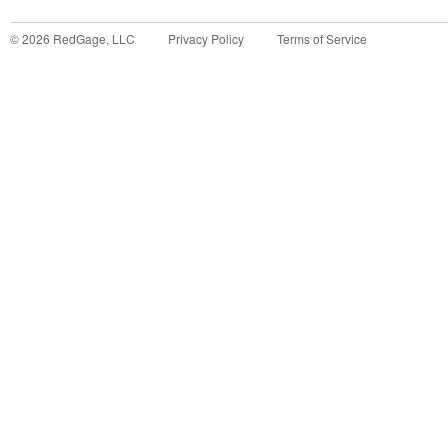
©
2026
RedGage, LLC
Privacy Policy
Terms of Service