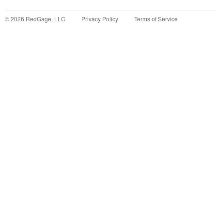
©
2026
RedGage, LLC
Privacy Policy
Terms of Service