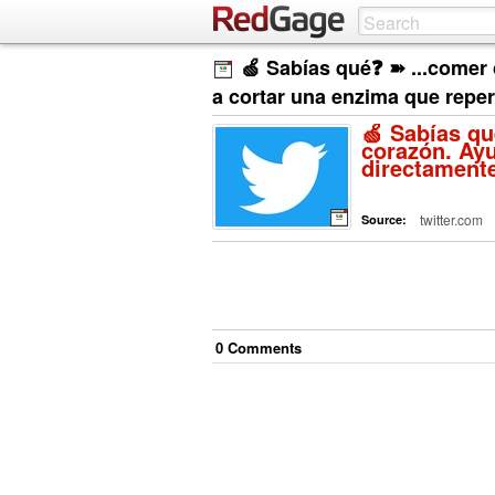
🍏 Sabías qué❓ ➽ ...comer
a cortar una enzima que repe
🍏 Sabías qu
corazón. Ayu
directament
twitter.com
Source:
0
Comment
s