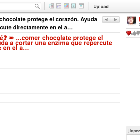
Upload
 chocolate protege el corazón. Ayuda
rcute directamente en el a…
é❓ ➽ ...comer chocolate protege el
da a cortar una enzima que repercute
e en el a…
jlope