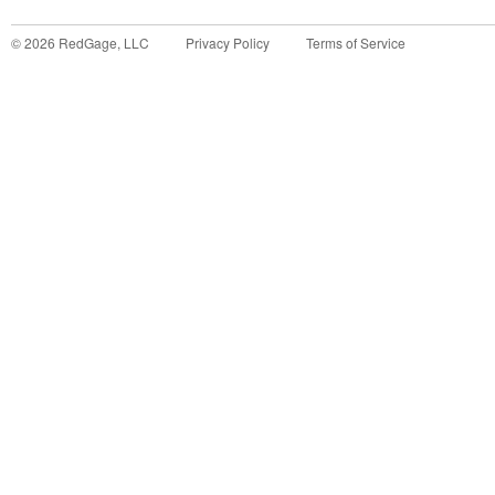
©
2026
RedGage, LLC
Privacy Policy
Terms of Service