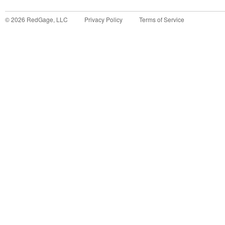
©
2026
RedGage, LLC
Privacy Policy
Terms of Service