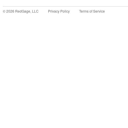
©
2026
RedGage, LLC
Privacy Policy
Terms of Service