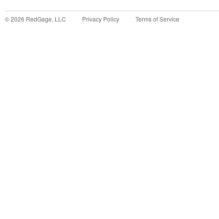
©
2026
RedGage, LLC
Privacy Policy
Terms of Service