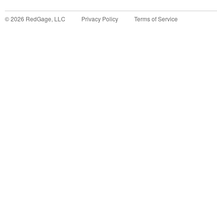
©
2026
RedGage, LLC
Privacy Policy
Terms of Service