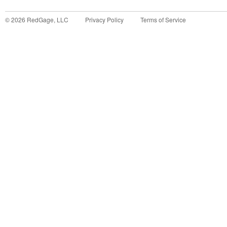
©
2026
RedGage, LLC
Privacy Policy
Terms of Service