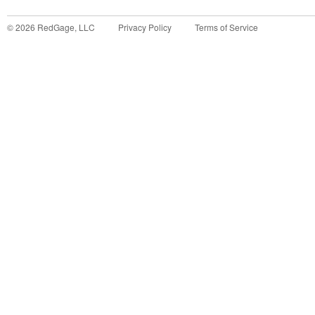
©
2026
RedGage, LLC
Privacy Policy
Terms of Service