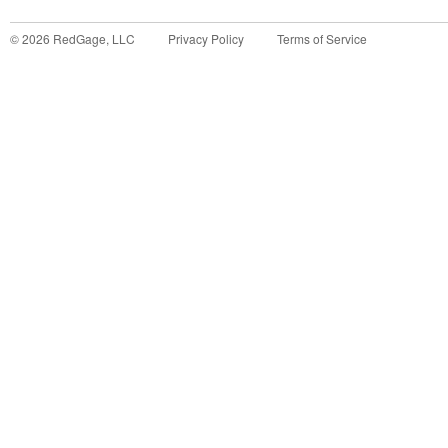
©
2026
RedGage, LLC
Privacy Policy
Terms of Service