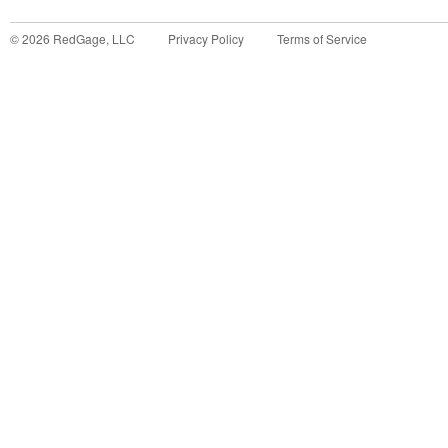
©
2026
RedGage, LLC
Privacy Policy
Terms of Service