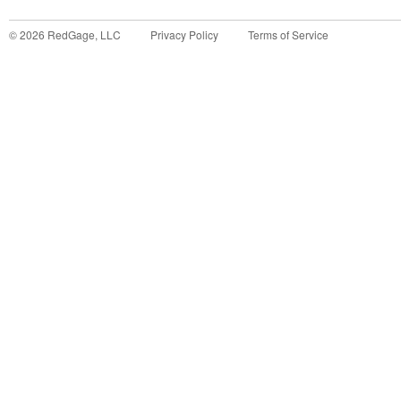
©
2026
RedGage, LLC
Privacy Policy
Terms of Service