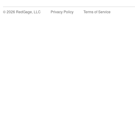
©
2026
RedGage, LLC
Privacy Policy
Terms of Service