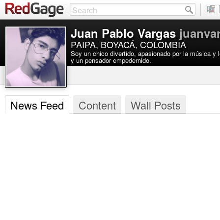
Juan Pablo Vargas
juanva
PAIPA, BOYACÁ, COLOMBIA
Soy un chico divertido, apasionado por la música y 
y un pensador empedernido.
News Feed
Content
Wall Posts