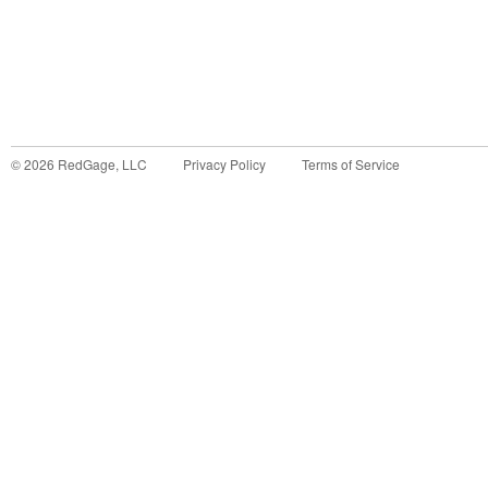
©
2026
RedGage, LLC
Privacy Policy
Terms of Service