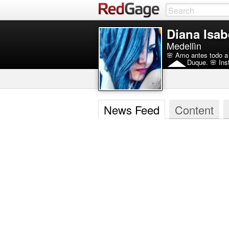
Diana Isab
Medellìn
🌸 Amo antes todo a 
Duque. 🌸 Ins
News Feed
Content