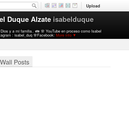
Upload
el Duque Alzate
isabelduque
Dios y a mi familia.. 👪 🌸 YouTube en proceso como Isabel
tagram : isabel_duq 🌸Facebook:
More info
▼
Wall Posts