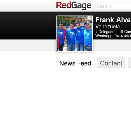
Frank Alva
Venezuela
# Delegado al III C
Whatsapp: 0414-492
News Feed
Content