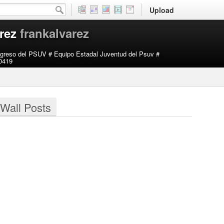
Upload
rez
frankalvarez
ongreso del PSUV # Equipo Estadal Juventud del Psuv #
0419
Wall Posts