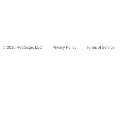
©
2026
RedGage, LLC
Privacy Policy
Terms of Service