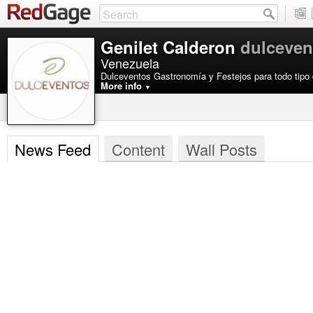
Genilet Calderon
dulceven
Venezuela
Dulceventos Gastronomía y Festejos para todo tip
More info
▼
News Feed
Content
Wall Posts